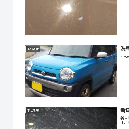
洗
下地処理
SP
新
下地処理
新車
す。