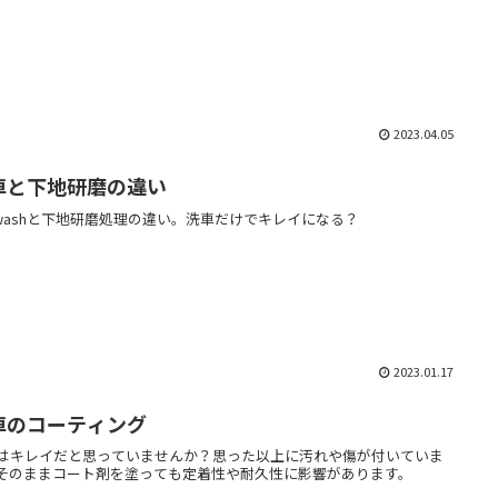
2023.04.05
車と下地研磨の違い
Awashと下地研磨処理の違い。洗車だけでキレイになる？
2023.01.17
車のコーティング
はキレイだと思っていませんか？思った以上に汚れや傷が付いていま
そのままコート剤を塗っても定着性や耐久性に影響があります。