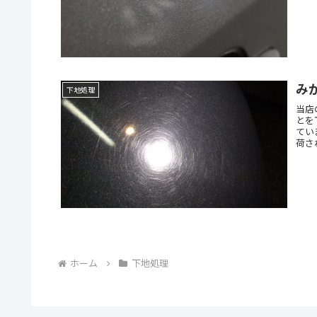
み
下地処理
当店
とを
てい
荷さ
ホーム
下地処理