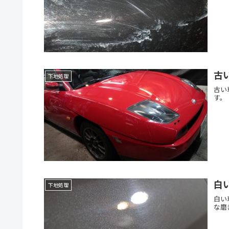
古
下地処理
古い
す。
白
下地処理
白い
な磨