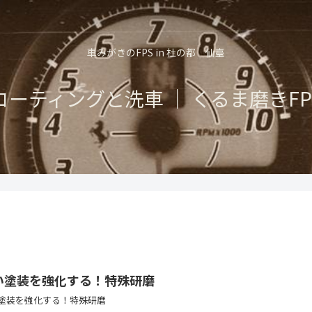
車みがきのFPS in 杜の都 仙臺
コーティングと洗車 ｜ くるま磨きFP
い塗装を強化する！特殊研磨
塗装を強化する！特殊研磨