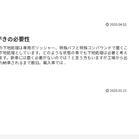
2020.04.01
がきの必要性
の下地処理は専用ポリッシャー、特殊バフと特殊コンパウンドで磨くこ
下地処理としています。どのような状態の車でも下地処理は必要と考え
ます。新車には磨く必要がないのでは？と言う方もいますが工場から出
れ納車されるまで数日。輸入車では...
2020.01.31