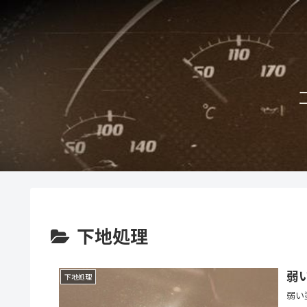
下地処理
弱
下地処理
弱い