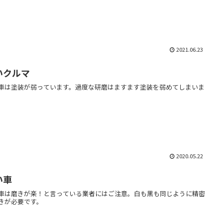
2021.06.23
いクルマ
車は塗装が弱っています。過度な研磨はますます塗装を弱めてしまいま
2020.05.22
い車
車は磨きが楽！と言っている業者にはご注意。白も黒も同じように精密
きが必要です。