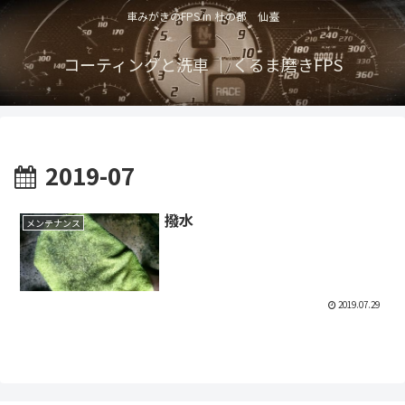
車みがきのFPS in 杜の都 仙臺
コーティングと洗車 ｜ くるま磨きFPS
2019-07
撥水
メンテナンス
2019.07.29