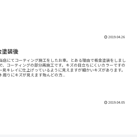
2019.04.26
金塗装後
当店にてコーティング施工をしたお車。とある理由で板金塗装をしまし
で、コーティングの部分再施工です。キズの目立ちにくいカラーですの
一見キレイに仕上げっているように見えますが細かいキズがあります。
ト周りにキズが見えます殆んどの方...
2019.04.05