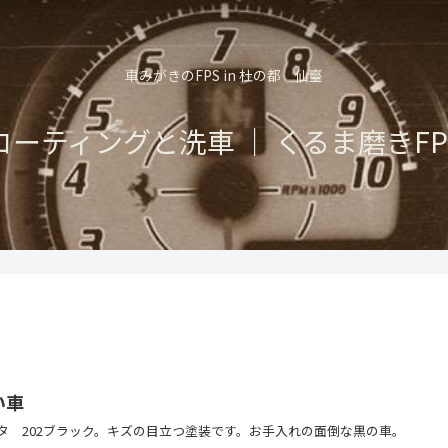
車みがきのFPS in 杜の都 仙臺
コーティングと洗車 ｜ くるま磨きFP
い車
タ 202ブラック。キズの目立つ塗装です。お手入れの面倒な黒の車。