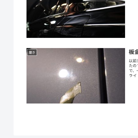
板
磨き
以前
たの
で、
ライ