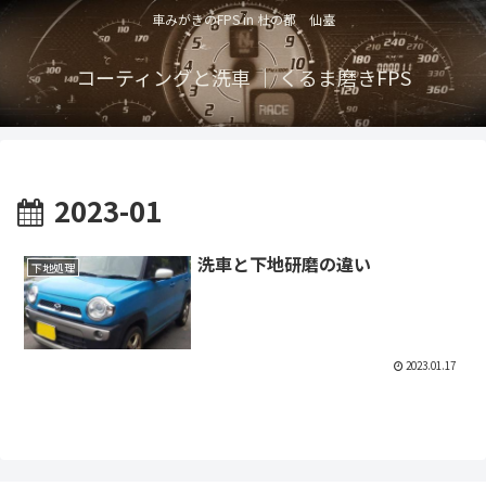
車みがきのFPS in 杜の都 仙臺
コーティングと洗車 ｜ くるま磨きFPS
2023-01
洗車と下地研磨の違い
下地処理
2023.01.17