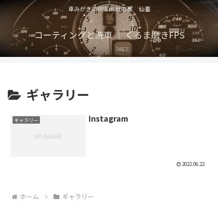
車みがきのFPS in 杜の都 仙臺
コーティングと洗車 ｜ くるま磨きFPS
ギャラリー
Instagram
ギャラリー
2022.06.22
ホーム
ギャラリー